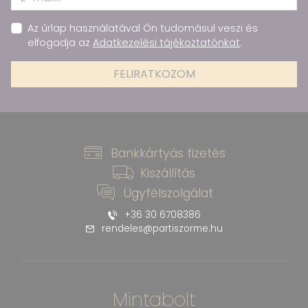
Az űrlap használatával Ön tudomásul veszi és
elfogadja az
Adatkezelési tájékoztatónkat
.
FELIRATKOZOM
Bankkártyás fizetés
Kiszállítás
Ügyfélszolgálat
+36 30 6708386
rendeles@partiszorme.hu
Mintabolt