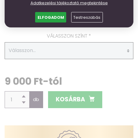
Adatkezelési tájékoztató megtekintése
ELFOGADOM
Testreszabás
VÁLASSZON SZÍNT *
9 000 Ft-tól
KOSÁRBA
db