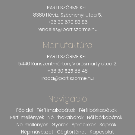
PARTI SZŐRME KFT.
8380 Hévíz, Széchenyi utca 5.
+36 30 670 83 86
rendeles@partiszorme.hu
Manufaktúra
PARTI SZŐRME KFT.
5440 Kunszentmárton, Vörösmarty
utca 2.
+36 30 525 88 48
iroda@partiszorme.hu
Navigáció
Főoldal
Férfi irhakabátok
Férfi bőrkabátok
Férfi mellények
Női irhakabárok
Női bőrkabátok
Női mellények
Gyerek
Aprócikkek
Sapkák
Népművészet
Cégtörténet
Kapcsolat