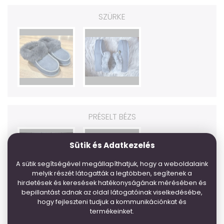
SZÜRKE
PRÉSELT BÉZS
Sütik és Adatkezelés
A sütik segítségével megállapíthatjuk, hogy a weboldalaink
melyik részét látogatták a legtöbben, segítenek a
hirdetések és keresések hatékonyságának mérésében és
bepillantást adnak az oldal látogatóinak viselkedésébe,
hogy fejleszteni tudjuk a kommunikációnkat és
termékeinket.
VÁLASSZON MÉRETET *